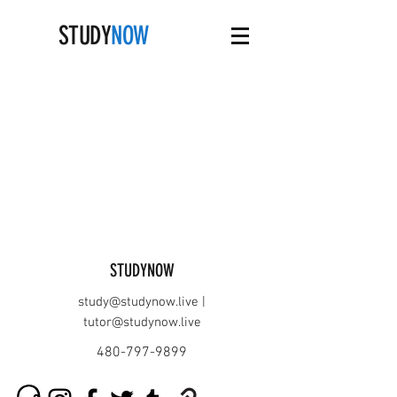
STUDY
NOW
STUDYNOW
study@studynow.live
|
tutor@studynow.live
480-797-9899